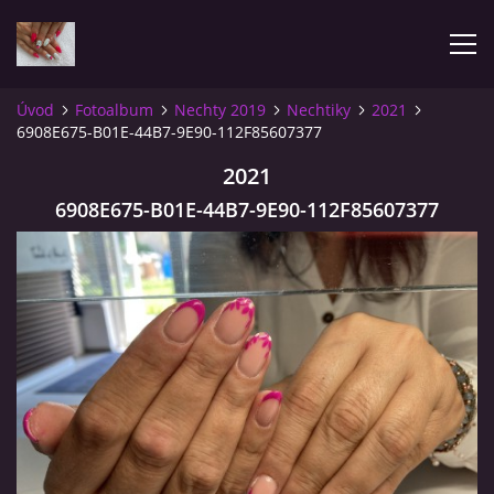
Úvod
Fotoalbum
Nechty 2019
Nechtiky
2021
6908E675-B01E-44B7-9E90-112F85607377
ÚVOD
2021
FOTOALBUM
6908E675-B01E-44B7-9E90-112F85607377
RECENZIE
CENNÍK
OBJEDNÁVKY
KONTAKT