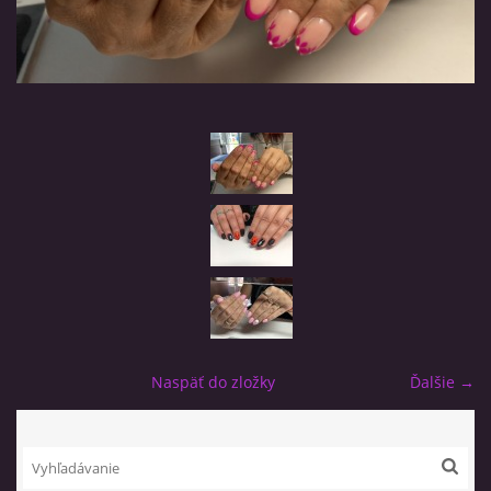
SALON TOUCH OF BEAUTY
Šifrová Anna
Na Letisko 2088/5
Poprad-Velka 05801
0907339566
friska1@azet.sk
© 2025 eStránky.sk
|
RSS
Naspäť do zložky
Ďalšie →