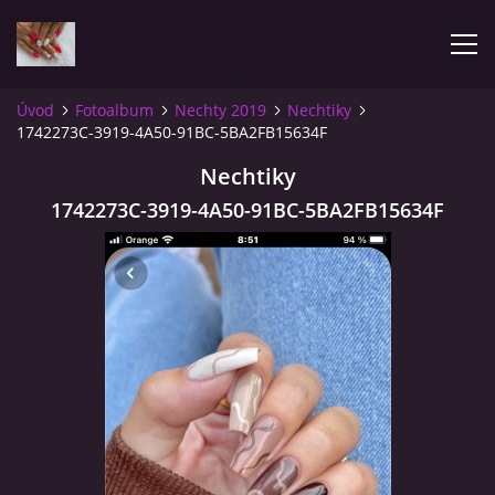
Úvod
Fotoalbum
Nechty 2019
Nechtiky
1742273C-3919-4A50-91BC-5BA2FB15634F
ÚVOD
Nechtiky
FOTOALBUM
1742273C-3919-4A50-91BC-5BA2FB15634F
RECENZIE
CENNÍK
OBJEDNÁVKY
KONTAKT