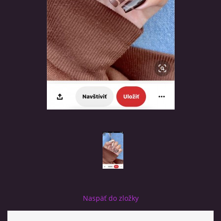
SALON TOUCH OF BEAUTY
Šifrová Anna
Na Letisko 2088/5
Poprad-Velka 05801
0907339566
friska1@azet.sk
© 2025 eStránky.sk
|
RSS
Naspäť do zložky