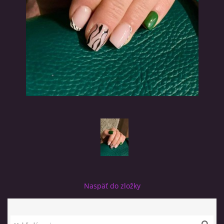
SALON TOUCH OF BEAUTY
Šifrová Anna
Na Letisko 2088/5
Poprad-Velka 05801
0907339566
friska1@azet.sk
© 2025 eStránky.sk
|
RSS
Naspäť do zložky