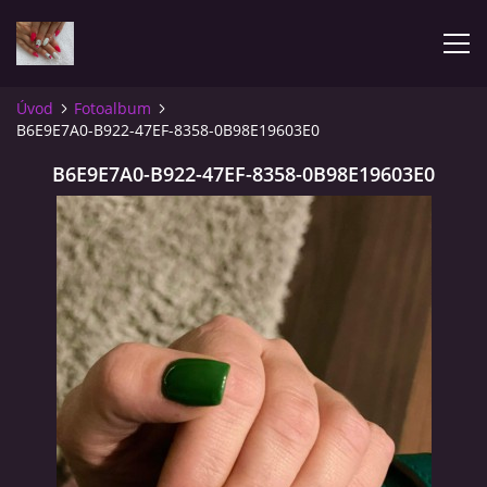
Úvod
Fotoalbum
B6E9E7A0-B922-47EF-8358-0B98E19603E0
ÚVOD
B6E9E7A0-B922-47EF-8358-0B98E19603E0
FOTOALBUM
RECENZIE
CENNÍK
OBJEDNÁVKY
KONTAKT